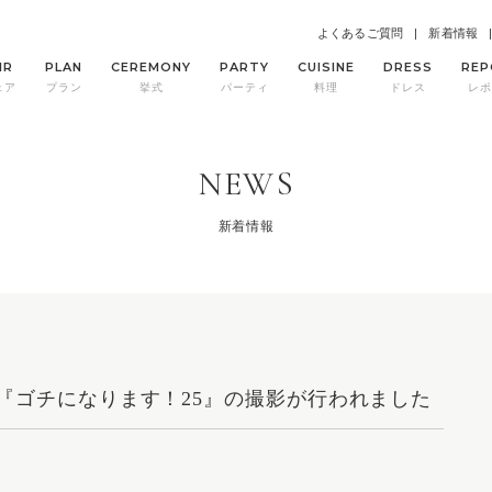
よくあるご質問
新着情報
IR
PLAN
CEREMONY
PARTY
CUISINE
DRESS
REP
ェア
プラン
挙式
パーティ
料理
ドレス
レポ
NEWS
新着情報
『ゴチになります！25』の撮影が行われました