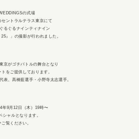
 WEDDINGSの式場
のセントラルテラス東京にて
ぐるぐるナインティナイン
25』」の撮影が行われました。
東京がゴチバトルの舞台となり
ートをご提供しております。
代表、髙橋藍選手・小野寺太志選手。
24年9月12日（木）19時〜
ペシャルとなります。
ひご覧ください。