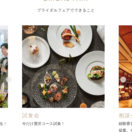
ブライダルフェアでできること
試食会
相談
る！
今だけ贅沢コース試食！
経験豊
提案。