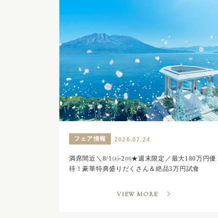
フェア情報
2026.07.24
満席間近＼8/1㈯-2㈰★週末限定／最大180万円優
待！豪華特典盛りだくさん＆絶品3万円試食
VIEW MORE