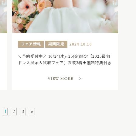
フェア情報
期間限定
2024.10.16
＼予約受付中／ 10/24(木)･25(金)限定【2025最旬
ドレス展示＆試着フェア】衣装3着★無料特典付き
VIEW MORE
1
2
3
»