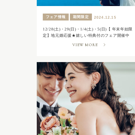
フェア情報
期間限定
2024.12.15
12/28(土)・29(日)・1/4(土)・5(日)【 年末年始限
定】地元婚応援★嬉しい特典付のフェア開催中
VIEW MORE