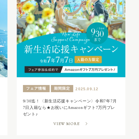
フェア情報
期間限定
2025.09.12
9/30迄！〈新生活応援キャンペーン〉令和7年7月
7日入籍なら★お祝いにAmazonギフト7万円プレ
ゼント♪
VIEW MORE