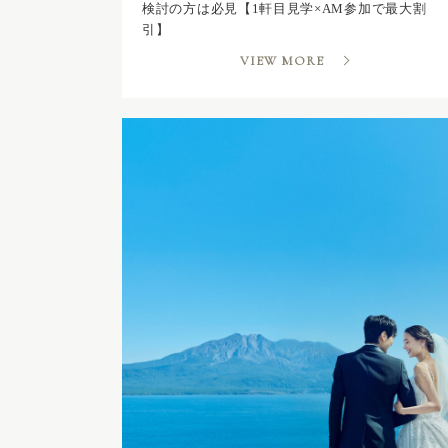
検討の方は必見【1軒目見学×AM参加で最大割
引】
VIEW MORE