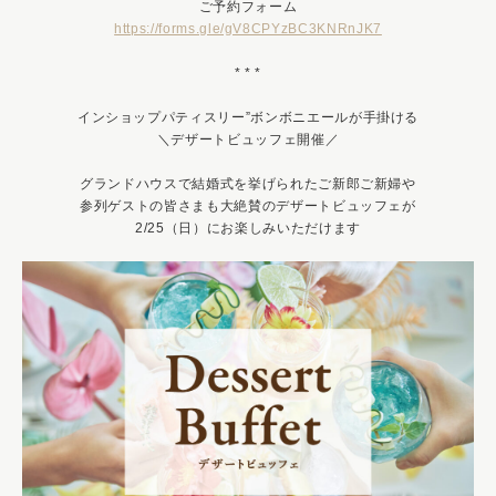
ご予約フォーム
https://forms.gle/gV8CPYzBC3KNRnJK7
* * *
インショップパティスリー”ボンボニエールが手掛ける
＼デザートビュッフェ開催／
グランドハウスで結婚式を挙げられたご新郎ご新婦や
参列ゲストの皆さまも大絶賛のデザートビュッフェが
2/25（日）にお楽しみいただけます