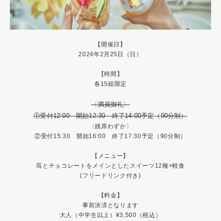
【開催日】
2024年2月25日（日）
【時間】
各15組限定
〈
満員御礼
〉
①受付12:00 開始12:30 終了14:00予定（90分制）
〈残席わずか〉
②受付15:30 開始16:00 終了17:30予定（90分制）
【メニュー】
苺とチョコレートをメインとしたスイーツ12種+軽食
(フリードリンク付き)
【料金】
事前決済となります
大人（中学生以上）¥3,500（税込）