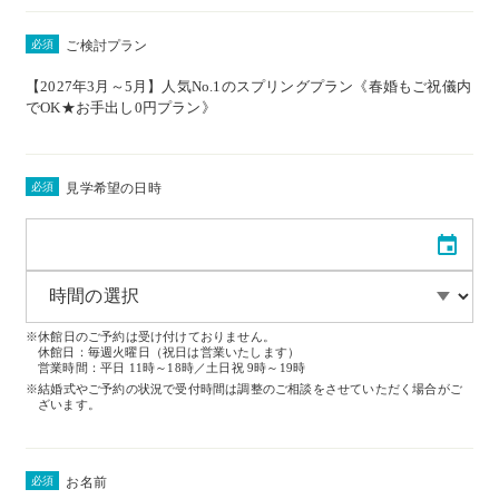
必須
ご検討プラン
【2027年3月～5月】人気No.1のスプリングプラン《春婚もご祝儀内
でOK★お手出し0円プラン》
必須
見学希望の日時
※休館日のご予約は受け付けておりません。
休館日：毎週火曜日（祝日は営業いたします）
営業時間：平日 11時～18時／土日祝 9時～19時
※結婚式やご予約の状況で受付時間は調整のご相談をさせていただく場合がご
ざいます。
必須
お名前