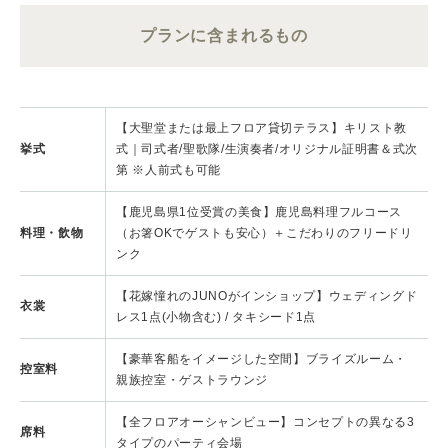
プランに含まれるもの
【大聖堂または最上フロア貸切テラス】キリスト教
挙式
式｜司式者/聖歌隊/生演奏者/オリジナル証明書＆式次
第 ※人前式も可能
【鹿児島県1位受賞の美食】鹿児島料理フルコース
料理・飲物
（お箸OKでゲストも安心）＋こだわりのフリードリ
ンク
【花嫁憧れのJUNOがインショップ】ウェディングド
衣裳
レス1点(小物含む) / タキシード1点
【豪華客船をイメージした空間】ブライズルーム・
控室料
親族控室・ゲストラウンジ
【全フロアオーシャンビュー】コンセプトの異なる3
席料
タイプのパーティ会場