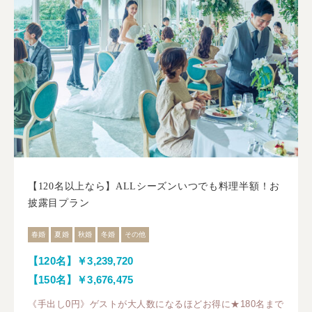
【120名以上なら】ALLシーズンいつでも料理半額！お
披露目プラン
春婚
夏婚
秋婚
冬婚
その他
【120名】￥3,239,720
【150名】￥3,676,475
《手出し0円》ゲストが大人数になるほどお得に★180名まで