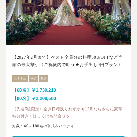
【2027年2月まで】ゲスト全員分の料理50％OFFなど当
館の最大割引《ご祝儀内で叶う★お手出し0円プラン》
おすすめ
秋婚
冬婚
【60名】￥1,739,210
【80名】￥2,208,580
《先着5組限定》空き日程残りわずか★12月ならさらに豪華
特典付き！詳しくはお問合せを
対象：40～180名の挙式＆パーティ