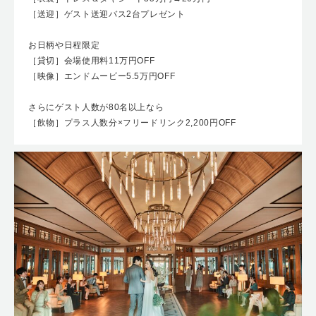
［送迎］ゲスト送迎バス2台プレゼント
お日柄や日程限定
［貸切］会場使用料11万円OFF
［映像］エンドムービー5.5万円OFF
さらにゲスト人数が80名以上なら
［飲物］プラス人数分×フリードリンク2,200円OFF