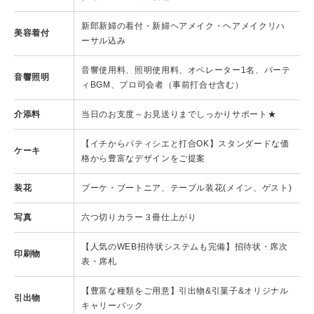
新郎新婦の着付・新婦ヘアメイク・ヘアメイクリハ
美容着付
ーサル込み
音響使用料、照明使用料、オペレーター1名、パーテ
音響照明
ィBGM、プロ司会者（事前打合せ含む）
介添料
当日のお支度～お見送りまでしっかりサポート★
【イチからパティシエと打合OK】スタンダードな価
ケーキ
格から豊富なデザインをご提案
装花
ブーケ・ブートニア、テーブル装花(メイン、ゲスト)
写真
六つ切りカラー３冊仕上がり
【人気のWEB招待状システムも完備】招待状・席次
印刷物
表・席札
【豊富な種類をご用意】引出物&引菓子&オリジナル
引出物
キャリーバック